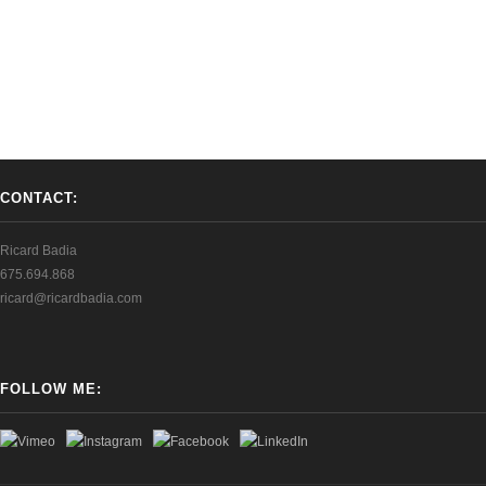
CONTACT:
Ricard Badia
675.694.868
ricard@ricardbadia.com
FOLLOW ME: