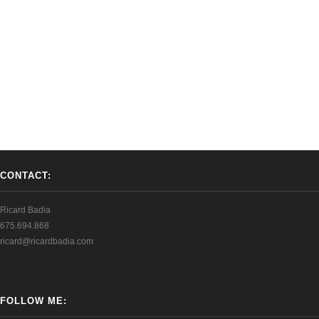
CONTACT:
Ricard Badia
675.694.868
ricard@ricardbadia.com
FOLLOW ME: